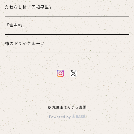
たねなし柿「刀根早生」
「富有柿」
柿のドライフルーツ
© 九度山まんまる農園
Powered by